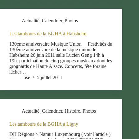
Actualité
,
Calendrier
,
Photos
Les tambours de la BGHA à Habsheim
130ème anniversaire Musique Union Festivités du
130ème anniversaire de la musique union de
Habsheim 26 juin 2011 salle Lucien Geng 14h à
19h. participation de cinq groupes musicaux dont les
grognards de Haute Alsace. Concerts, fête foraine
lâcher…
Jose
5 juillet 2011
Actualité
,
Calendrier
,
Histoire
,
Photos
Les tambours de la BGHA à Ligny
DH Régions > Namur-Luxembourg ( voir l’article )