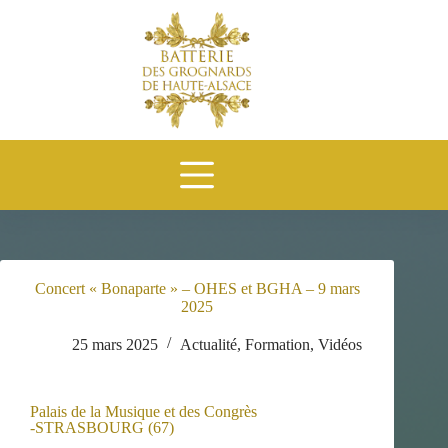
Concert « Bonaparte » – OHES et BGHA – 9 mars
2025
25 mars 2025
Actualité
,
Formation
,
Vidéos
Palais de la Musique et des Congrès
-STRASBOURG (67)