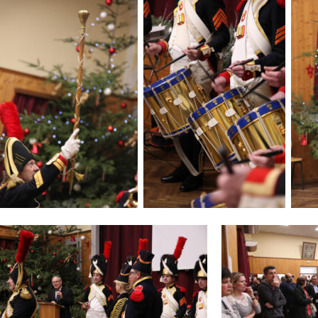
..
..
….