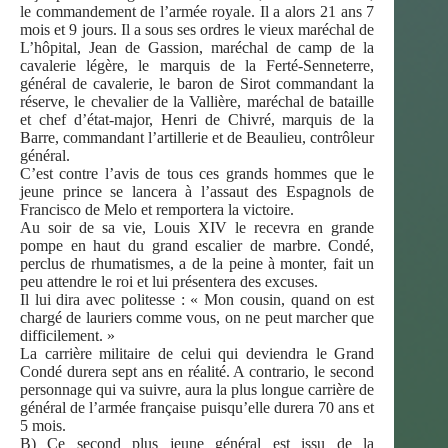
le commandement de l’armée royale. Il a alors 21 ans 7
mois et 9 jours. Il a sous ses ordres le vieux maréchal de
L’hôpital, Jean de Gassion, maréchal de camp de la
cavalerie légère, le marquis de la Ferté-Senneterre,
général de cavalerie, le baron de Sirot commandant la
réserve, le chevalier de la Vallière, maréchal de bataille
et chef d’état-major, Henri de Chivré, marquis de la
Barre, commandant l’artillerie et de Beaulieu, contrôleur
général.
C’est contre l’avis de tous ces grands hommes que le
jeune prince se lancera à l’assaut des Espagnols de
Francisco de Melo et remportera la victoire.
Au soir de sa vie, Louis XIV le recevra en grande
pompe en haut du grand escalier de marbre. Condé,
perclus de rhumatismes, a de la peine à monter, fait un
peu attendre le roi et lui présentera des excuses.
Il lui dira avec politesse : « Mon cousin, quand on est
chargé de lauriers comme vous, on ne peut marcher que
difficilement. »
La carrière militaire de celui qui deviendra le Grand
Condé durera sept ans en réalité. A contrario, le second
personnage qui va suivre, aura la plus longue carrière de
général de l’armée française puisqu’elle durera 70 ans et
5 mois.
B) Ce second plus jeune général est issu de la