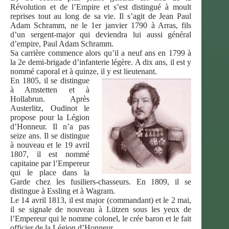
Révolution et de l’Empire et s’est distingué à moult
reprises tout au long de sa vie. Il s’agit de Jean Paul
Adam Schramm, ne le 1er janvier 1790 à Arras, fils
d’un sergent-major qui deviendra lui aussi général
d’empire, Paul Adam Schramm.
Sa carrière commence alors qu’il a neuf ans en 1799 à
la 2e demi-brigade d’infanterie légère. A dix ans, il est y
nommé caporal et à quinze, il y est lieutenant.
En 1805, il se distingue
à Amstetten et à
Hollabrun. Après
Austerlitz, Oudinot le
propose pour la Légion
d’Honneur. Il n’a pas
seize ans. Il se distingue
à nouveau et le 19 avril
1807, il est nommé
capitaine par l’Empereur
qui le place dans la
Garde chez les fusiliers-chasseurs. En 1809, il se
distingue à Essling et à Wagram.
Le 14 avril 1813, il est major (commandant) et le 2 mai,
il se signale de nouveau à Lützen sous les yeux de
l’Empereur qui le nomme colonel, le crée baron et le fait
officier de la Légion d’Honneur.