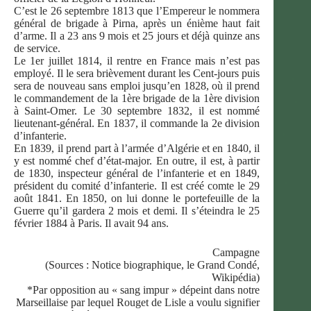
C’est le 26 septembre 1813 que l’Empereur le nommera
général de brigade à Pirna, après un énième haut fait
d’arme. Il a 23 ans 9 mois et 25 jours et déjà quinze ans
de service.
Le 1er juillet 1814, il rentre en France mais n’est pas
employé. Il le sera brièvement durant les Cent-jours puis
sera de nouveau sans emploi jusqu’en 1828, où il prend
le commandement de la 1ère brigade de la 1ère division
à Saint-Omer. Le 30 septembre 1832, il est nommé
lieutenant-général. En 1837, il commande la 2e division
d’infanterie.
En 1839, il prend part à l’armée d’Algérie et en 1840, il
y est nommé chef d’état-major. En outre, il est, à partir
de 1830, inspecteur général de l’infanterie et en 1849,
président du comité d’infanterie. Il est créé comte le 29
août 1841. En 1850, on lui donne le portefeuille de la
Guerre qu’il gardera 2 mois et demi. Il s’éteindra le 25
février 1884 à Paris. Il avait 94 ans.
Campagne
(Sources : Notice biographique, le Grand Condé,
Wikipédia)
*Par opposition au « sang impur » dépeint dans notre
Marseillaise par lequel Rouget de Lisle a voulu signifier