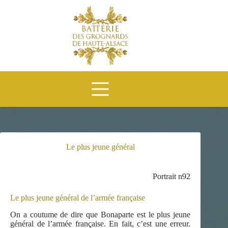
Passer
au
contenu
Le plus jeune général
Portrait n92
Le plus jeune général de l’armée française
On a coutume de dire que Bonaparte est le plus jeune
général de l’armée française. En fait, c’est une erreur.