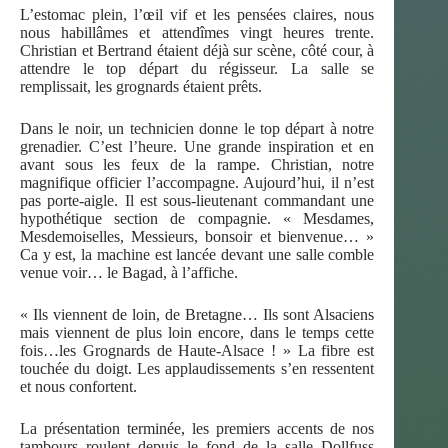
L’estomac plein, l’œil vif et les pensées claires, nous
nous habillâmes et attendîmes vingt heures trente.
Christian et Bertrand étaient déjà sur scène, côté cour, à
attendre le top départ du régisseur. La salle se
remplissait, les grognards étaient prêts.
Dans le noir, un technicien donne le top départ à notre
grenadier. C’est l’heure. Une grande inspiration et en
avant sous les feux de la rampe. Christian, notre
magnifique officier l’accompagne. Aujourd’hui, il n’est
pas porte-aigle. Il est sous-lieutenant commandant une
hypothétique section de compagnie. « Mesdames,
Mesdemoiselles, Messieurs, bonsoir et bienvenue… »
Ca y est, la machine est lancée devant une salle comble
venue voir… le Bagad, à l’affiche.
« Ils viennent de loin, de Bretagne… Ils sont Alsaciens
mais viennent de plus loin encore, dans le temps cette
fois…les Grognards de Haute-Alsace ! » La fibre est
touchée du doigt. Les applaudissements s’en ressentent
et nous confortent.
La présentation terminée, les premiers accents de nos
tambours roulent depuis le fond de la salle Dollfuss