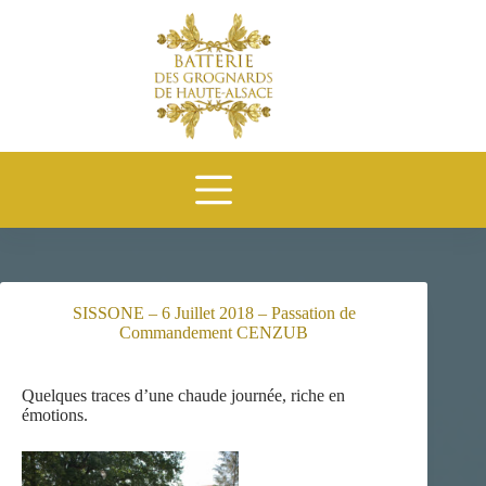
Passer
au
contenu
SISSONE – 6 Juillet 2018 – Passation de
Commandement CENZUB
Quelques traces d’une chaude journée, riche en
émotions.